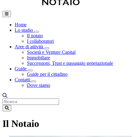
Home
Lo studio
Toggle Dropdown
Il notaio
I collaboratori
Aree di attività
Toggle Dropdown
Società e Venture Capital
Immobiliare
Successioni, Trust e passaggio generazionale
Guide
Toggle Dropdown
Guide per il cittadino
Contatti
Toggle Dropdown
Dove siamo
Il Notaio