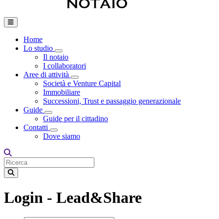
Home
Lo studio
Toggle Dropdown
Il notaio
I collaboratori
Aree di attività
Toggle Dropdown
Società e Venture Capital
Immobiliare
Successioni, Trust e passaggio generazionale
Guide
Toggle Dropdown
Guide per il cittadino
Contatti
Toggle Dropdown
Dove siamo
Login - Lead&Share