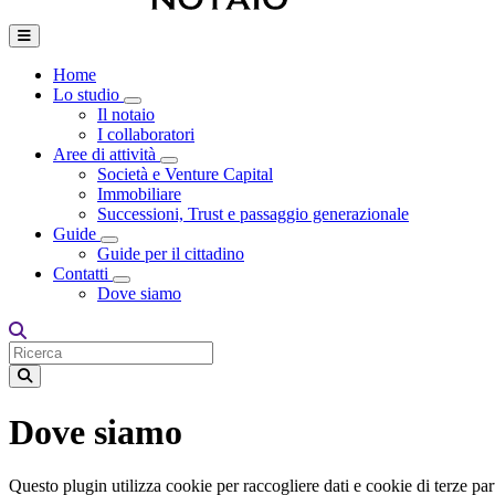
Home
Lo studio
Toggle Dropdown
Il notaio
I collaboratori
Aree di attività
Toggle Dropdown
Società e Venture Capital
Immobiliare
Successioni, Trust e passaggio generazionale
Guide
Toggle Dropdown
Guide per il cittadino
Contatti
Toggle Dropdown
Dove siamo
Dove siamo
Questo plugin utilizza cookie per raccogliere dati e cookie di terze part