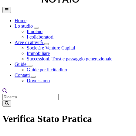
Home
Lo studio
Toggle Dropdown
Il notaio
I collaboratori
Aree di attività
Toggle Dropdown
Società e Venture Capital
Immobiliare
Successioni, Trust e passaggio generazionale
Guide
Toggle Dropdown
Guide per il cittadino
Contatti
Toggle Dropdown
Dove siamo
Verifica Stato Pratica