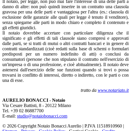
Il notaio, per legge, non può mai fare l'interesse di una delle parti a
danno di altre: non può quindi inserire in un contratto una clausola
gravosa per una delle parti e vantaggiosa per l'altra (es.: clausola di
esclusione delle garanzie alle quali per legge è tenuto il venditore),
senza spiegarne alle parti in modo chiaro e completo il contenuto e
gli effetti giuridici.
Il notaio dovrebbe accertare con particolare diligenza che il
significato e gli effetti di tali clausole siano compresi e approvati
dalle parti, se si tratti di mutui o altri contratti bancari e in genere di
contratti standardizzati (cioè redatti sulla base di schemi o formulari
predisposti per un numero indefinito di atti) o conclusi da
consumatori (persone che non stipulano il contratto nell'esercizio di
un'impresa o di una professione, e cioè abitualmente). Il notaio deve
astenersi dall'esercizio delle sue funzioni quando si trovi o possa
trovarsi in conflitto di interessi, diretto o indiretto, con le parti o con
una di esse.
tratto da
www.notariato.it
AURELIO BONACCI - Notaio
Via Cesare Battisti, 8 - 20122 Milano
Tel. +39 02 86887700
E-mail:
studio@notaiobonacci.com
© 2026 Copyright Notaio Bonacci Aurelio | P.IVA 11518910960 |