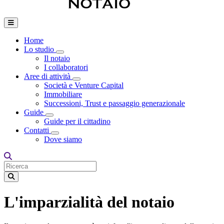
Home
Lo studio
Toggle Dropdown
Il notaio
I collaboratori
Aree di attività
Toggle Dropdown
Società e Venture Capital
Immobiliare
Successioni, Trust e passaggio generazionale
Guide
Toggle Dropdown
Guide per il cittadino
Contatti
Toggle Dropdown
Dove siamo
L'imparzialità del notaio